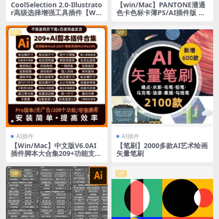
CoolSelection 2.0-Illustrato
【win/Mac】PANTONE潘通
r高级选择增强工具插件【WI
色卡色标卡薄PS/AI插件版 C
N】
卡U卡TCX/TN/TPG/TSX
VIP
VIP
AI插件
AI插件
【Win/Mac】中文版V6.0AI
【笔刷】2000多款AI艺术绘画
插件脚本大合集209+功能支持
矢量笔刷
Illustrator CS6-2025
VIP
VIP