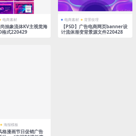
电商素材
电商素材
背景纹理
时尚抽象流体KV主视觉海
【PSD】广告电商网页banner设
D格式220429
计流体渐变背景源文件220428
海报模板
风格漫画节日促销广告