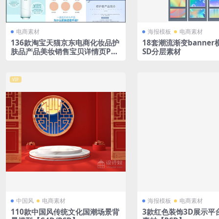
电商素材
海报模板
电商素材
136款淘宝天猫京东电商化妆品护
18套潮流渐变banne
肤品产品美妆销售宝贝详情页PSD
SD分层素材
模板
VIP
中国风
电商素材
海报模板
电商素材
110款中国风传统文化国潮场景背
3款红色装饰3D展示平