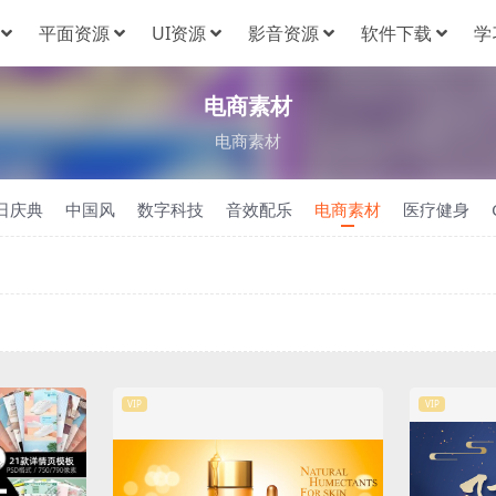
平面资源
UI资源
影音资源
软件下载
学
电商素材
电商素材
日庆典
中国风
数字科技
音效配乐
电商素材
医疗健身
VIP
VIP