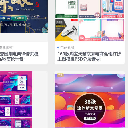
电商素材
电商素材
 套国潮电商详情页模
169款淘宝天猫京东电商促销打折
品秒变抢手货
主图模板PSD分层素材
VIP