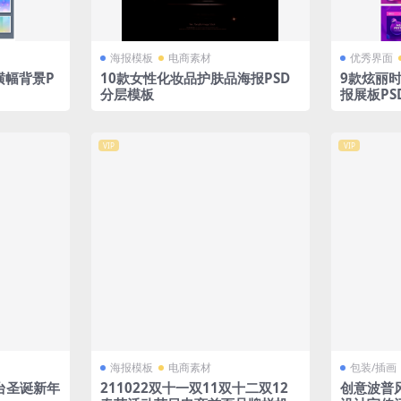
海报模板
电商素材
优秀界面
r横幅背景P
10款女性化妆品护肤品海报PSD
9款炫丽
分层模板
报展板PS
VIP
VIP
海报模板
电商素材
包装/插画
台圣诞新年
211022双十一双11双十二双12
创意波普