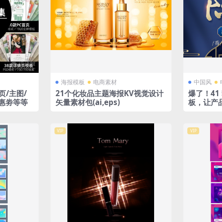
海报模板
电商素材
中国风
21个化妆品主题海报KV视觉设计
爆了！41
优惠劵等等
矢量素材包(ai,eps)
板，让产
VIP
VIP