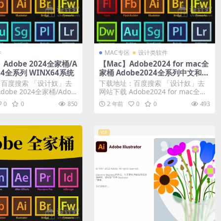
件
MAC专区
设计类软件
Adobe 2024全家桶/A
【Mac】Adobe2024 for mac全
024全系列 WINX64系统
家桶 Adobe2024全系列中文和谐
版
百度搜索 「设计奴」去
下载地址：百度搜索 「设计奴」去
obe 2024全家桶/Adob
网站下载 Adobe2024 for mac全
家...
0
0
850
2 年前
0
0
493
VIP