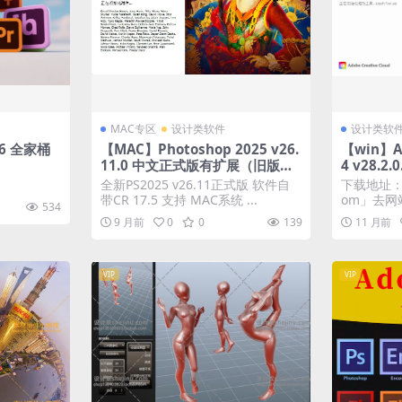
MAC专区
设计类软件
设计类软
26 全家桶
【MAC】Photoshop 2025 v26.
【win】Ad
11.0 中文正式版有扩展（旧版）
4 v28.2.
功能
装免激活版a
全新PS2025 v26.11正式版 软件自
下载地址：搜
带CR 17.5 支持 MAC系统 ...
om」去网
534
b...
9 月前
0
0
139
11 月前
VIP
VIP