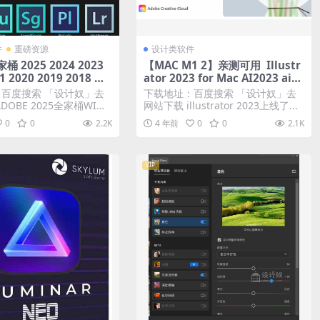
件
重磅资源
设计类软件
桶 2025 2024 2023
【MAC M1 2】亲测可用 Illustr
1 2020 2019 2018 WI
ator 2023 for Mac AI2023 ai
中文版
百度搜索 「设计奴」去
下载地址：百度搜索 「设计奴」去
DOBE 2025全家桶WIN
网站下载 illustrator 2023上线了...
0
0
2.2K
4 年前
0
0
2.1K
VIP