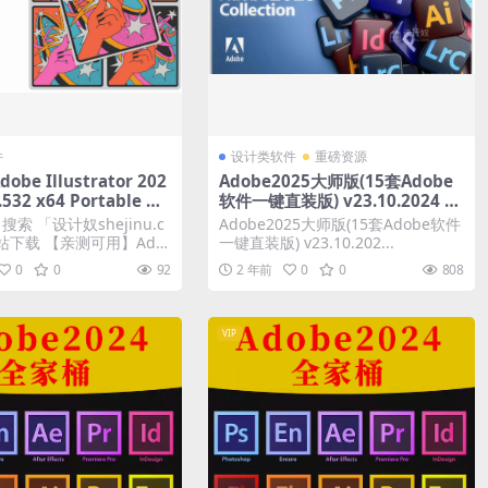
件
设计类软件
重磅资源
obe Illustrator 202
Adobe2025大师版(15套Adobe
0.532 x64 Portable 直
软件一键直装版) v23.10.2024 W
i2024 AI2024
inX64
索 「设计奴shejinu.c
Adobe2025大师版(15套Adobe软件
站下载 【亲测可用】Ado
一键直装版) v23.10.202...
0
0
92
2 年前
0
0
808
VIP