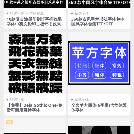
精选字体
重磅资源
精选字体
10款复古油墨印刷打字机效果
360款古风毛笔书法字体包中
字体中英文铅印古板怀旧效果
国风字体合集TTF/OTF
精选字体
精选字体
【免费】Dela Gothic One-免
全套苹方黑体(6字重)含简体繁
费可商用哥特字体
体字体
VIP