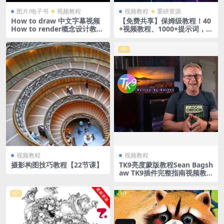
图片/电子书
视频教程
视频教程
重磅资源
How to draw 中文字幕视频
【免费共享】保姆级教程！40
How to render概念设计教程
+视频教程、1000+提示词，S
PDF中文版
eedance 2.0使用全攻略
VIP
视频教程
视频教程
摄影构图技巧教程【22节课】
TK9亮度蒙版教程Sean Bagsh
aw TK9插件完整指南视频教
程-中英字幕
VIP
VIP