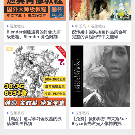
视频教程
中国风
视频教程
Blender创建逼真的肖像大师
倪传婧中国风插画作品集合与
级教程、Blender 角色雕刻建
完整的课程附带中文翻译
模教程 带项目素材和中文字幕
VIP
视频教程
视频教程
【精品】速写学习金政基的线
【免费】摄影师苏·布莱斯Sue
稿和绘画视频
Bryce背光逆光人像构图摄影
教程-中文字幕