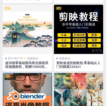
otti – DaVinci Resolve -中文
字幕
VIP
VIP
图片/电子书
视频教程
视频教程
超详细零基础国风商业插画系
剪映速成技能教程,零基础从入
统视频教程，附赠13000张中
门到精通220421
国风插画图集
VIP
VIP