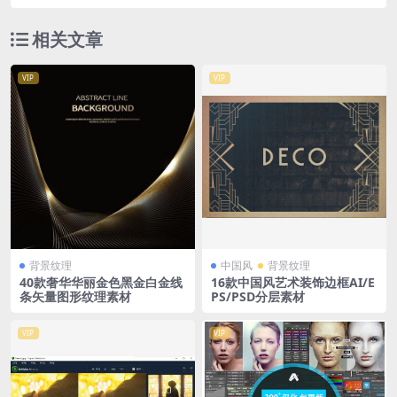
相关文章
VIP
VIP
背景纹理
中国风
背景纹理
40款奢华华丽金色黑金白金线
16款中国风艺术装饰边框AI/E
条矢量图形纹理素材
PS/PSD分层素材
VIP
VIP