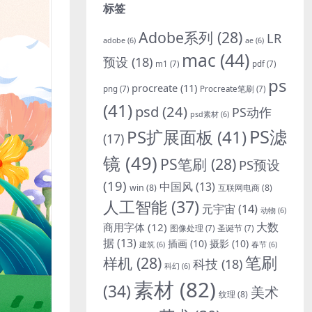
标签
Adobe系列
(28)
LR
adobe
(6)
ae
(6)
mac
(44)
预设
(18)
m1
(7)
pdf
(7)
ps
procreate
(11)
png
(7)
Procreate笔刷
(7)
(41)
psd
(24)
PS动作
psd素材
(6)
PS滤
PS扩展面板
(41)
(17)
镜
(49)
PS笔刷
(28)
PS预设
(19)
中国风
(13)
win
(8)
互联网电商
(8)
人工智能
(37)
元宇宙
(14)
动物
(6)
大数
商用字体
(12)
图像处理
(7)
圣诞节
(7)
据
(13)
插画
(10)
摄影
(10)
建筑
(6)
春节
(6)
笔刷
样机
(28)
科技
(18)
科幻
(6)
素材
(82)
(34)
美术
纹理
(8)