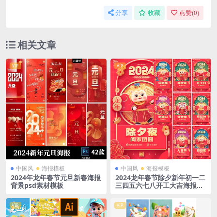
分享
收藏
点赞(
0
)
相关文章
VIP
VIP
中国风
海报模板
中国风
海报模板
2024年龙年春节元旦新春海报
2024龙年春节除夕新年初一二
背景psd素材模板
三四五六七八开工大吉海报PS
设计素材
VIP
VIP