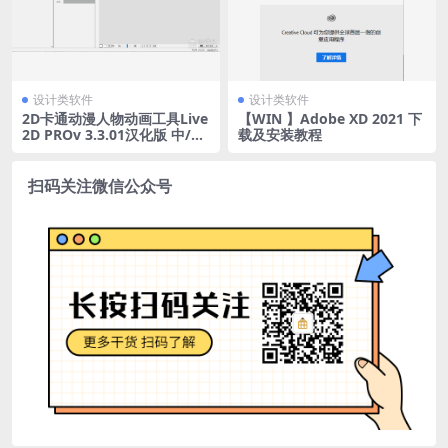
设计类软件
设计类软件
2D卡通动漫人物动画工具Live
【WIN 】Adobe XD 2021 下
2D PROv 3.3.01汉化版 中/
载及安装教程
英/日文版
扫码关注微信公众号