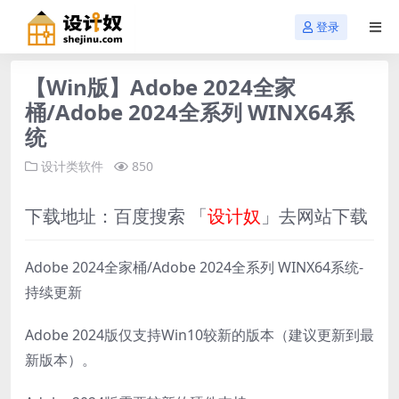
登录
【Win版】Adobe 2024全家
桶/Adobe 2024全系列 WINX64系
统
设计类软件
850
下载地址：百度搜索 「
设计奴
」去网站下载
Adobe 2024全家桶/Adobe 2024全系列 WINX64系统-
持续更新
Adobe 2024版仅支持Win10较新的版本（建议更新到最
新版本）。