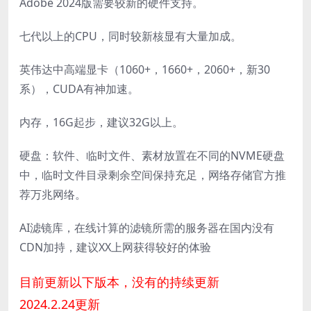
Adobe 2024版需要较新的硬件支持。
七代以上的CPU，同时较新核显有大量加成。
英伟达中高端显卡（1060+，1660+，2060+，新30
系），CUDA有神加速。
内存，16G起步，建议32G以上。
硬盘：软件、临时文件、素材放置在不同的NVME硬盘
中，临时文件目录剩余空间保持充足，网络存储官方推
荐万兆网络。
AI滤镜库，在线计算的滤镜所需的服务器在国内没有
CDN加持，建议XX上网获得较好的体验
目前更新以下版本，没有的持续更新
2024.2.24更新