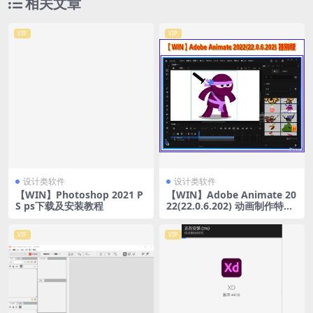
相关文章
VIP
VIP
设计类软件
设计类软件
【WIN】Photoshop 2021 P
【WIN】Adobe Animate 20
S ps下载及安装教程
22(22.0.6.202) 动画制作特别
版
VIP
VIP