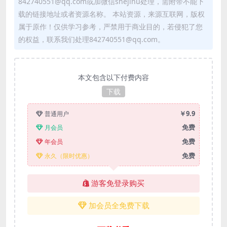
842740551@qq.com或加微信shejinu处理，需附带不能下
载的链接地址或者资源名称。 本站资源，来源互联网，版权
属于原作！仅供学习参考，严禁用于商业目的，若侵犯了您
的权益，联系我们处理842740551@qq.com。
本文包含以下付费内容
下载
￥9.9
普通用户
免费
月会员
免费
年会员
免费
永久（限时优惠）
游客免登录购买
加会员全免费下载