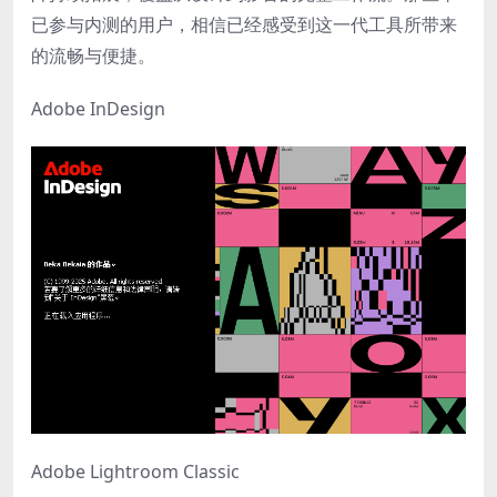
已参与内测的用户，相信已经感受到这一代工具所带来
的流畅与便捷。
Adobe InDesign
Adobe Lightroom Classic