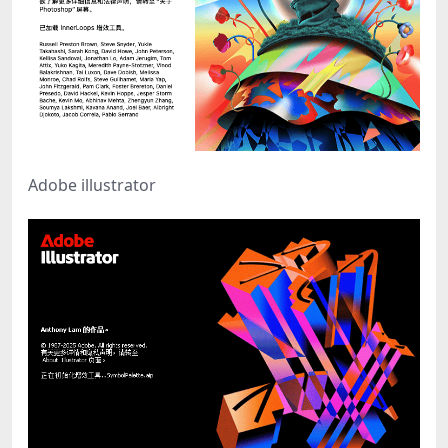
Adobe illustrator