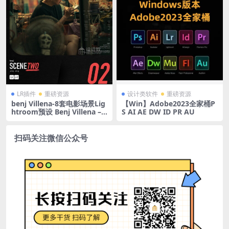
LR插件
重磅资源
设计类软件
重磅资源
benj Villena-8套电影场景Lig
【Win】Adobe2023全家桶P
htroom预设 Benj Villena – S
S AI AE DW ID PR AU
CENES Preset
扫码关注微信公众号