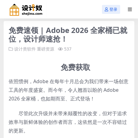
登录
免费速领 | Adobe 2026 全家桶已就
位，设计师速抢！
设计类软件
重磅资源
537
免费获取
依照惯例，Adobe 在每年十月总会为我们带来一场创意
工具的年度盛宴。而今年，令人翘首以盼的 Adobe
2026 全家桶，也如期而至、正式登场！
尽管此次升级并未带来颠覆性的改变，但对于追求
效率与新鲜体验的创作者而言，这依然是一次不容错过
的更新。