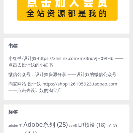
书签
小红书-设计奴-https://xhslink.com/m/3nuVJH09fHb
——
点击去设计奴的小红书
微信公众号：设计奴资源分享
——设计奴的微信公众号
淘宝网站-设计奴-https://shop126105923.taobao.com
——点击去设计奴的淘宝店
标签
Adobe系列
(28)
LR预设
(18)
m1
(7)
adobe
(6)
ae
(6)