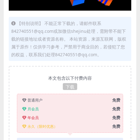
【特别说明】 不能正常下载的，请邮件联系
842740551@qq.com或加微信shejinu处理，需附带不能下
载的链接地址或者资源名称。 本站资源，来源互联网，版权
属于原作！仅供学习参考，严禁用于商业目的，若侵犯了您
的权益，联系我们处理842740551@qq.com。
本文包含以下付费内容
下载
免费
普通用户
免费
月会员
免费
年会员
免费
永久（限时优惠）