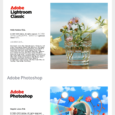
Adobe Photoshop