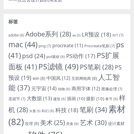
标签
Adobe系列
(28)
LR预设
(18)
m1
(7)
adobe
(6)
ae
(5)
mac
(44)
ps
procreate
(11)
png
(7)
Procreate笔刷
(7)
(41)
PS扩展
psd
(24)
PS动作
(17)
psd素材
(6)
PS滤镜
(49)
面板
(41)
PS笔刷
(28)
PS
人工智
预设
(19)
中国风
(12)
win
(8)
互联网电商
(8)
能
(37)
元宇宙
(14)
商用字体
(12)
图像处理
(7)
动物
(6)
样
大数据
(13)
插画
(10)
摄影
(10)
圣诞节
(7)
建筑
(6)
春节
(6)
素材
笔刷
(34)
机
(28)
科技
(18)
科幻
(6)
矢量
(5)
(82)
艺术
(30)
美术
(25)
设计素材
纹理
(8)
美食
(6)