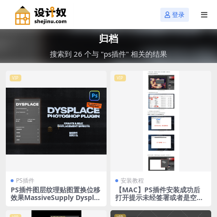
登录
归档
搜索到 26 个与 "ps插件" 相关的结果
VIP
VIP
PS插件
安装教程
PS插件图层纹理贴图置换位移
【MAC】PS插件安装成功后
效果MassiveSupply Dysplac
打开提示未经签署或者是空白
e
的解决办法