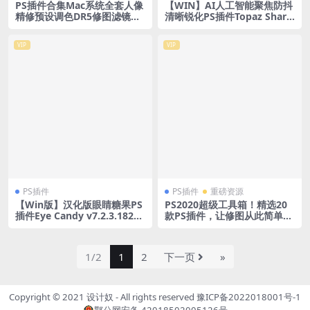
PS插件合集Mac系统全套人像
【WIN】AI人工智能聚焦防抖
精修预设调色DR5修图滤镜抠
清晰锐化PS插件Topaz Sharp
图磨皮插件
en AI V3.3.5中文汉化版
VIP
VIP
PS插件
PS插件
重磅资源
【Win版】汉化版眼睛糖果PS
PS2020超级工具箱！精选20
插件Eye Candy v7.2.3.182X6
款PS插件，让修图从此简单高
4 2112042044
效暴力!
1/2
1
2
下一页
»
Copyright © 2021
设计奴
- All rights reserved
豫ICP备2022018001号-1