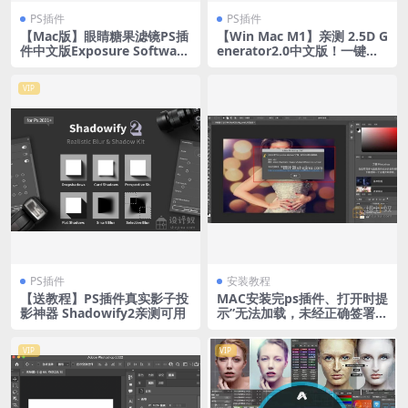
PS插件
PS插件
【Mac版】眼睛糖果滤镜PS插
【Win Mac M1】亲测 2.5D G
件中文版Exposure Software
enerator2.0中文版！一键快
Eye Candy 7.2.3.173 for Ma
速实现2.5D风格插画的PS插件
c汉化版
VIP
PS插件
安装教程
【送教程】PS插件真实影子投
MAC安装完ps插件、打开时提
影神器 Shadowify2亲测可用
示”无法加载，未经正确签署
“，的解决方法，
VIP
VIP