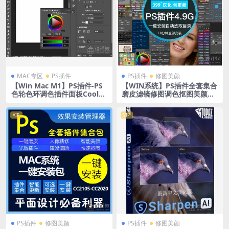
MAC专区
PS插件
PS插件
修图美颜
【Win Mac M1】PS插件-PS
【WIN系统】PS插件全套集合
色轮色环调色插件面板Coolor
磨皮滤镜修图调色抠图美颜美
us 2.6汉化版 更新兼容PS202
工后期一键安装包下载
2 修复数位板卡顿
VIP
VIP
PS插件
修图美颜
PS插件
修图美颜