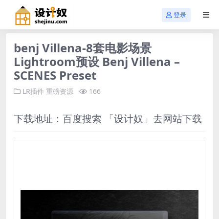
登录
benj Villena-8套电影场景
Lightroom预设 Benj Villena –
SCENES Preset
LR插件
重磅资源
166
下载地址：百度搜索 「
设计奴
」去网站下载