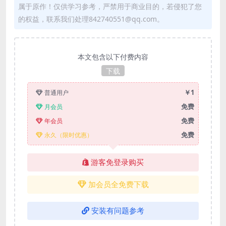
属于原作！仅供学习参考，严禁用于商业目的，若侵犯了您
的权益，联系我们处理842740551@qq.com。
本文包含以下付费内容
下载
￥1
普通用户
免费
月会员
免费
年会员
免费
永久（限时优惠）
游客免登录购买
加会员全免费下载
安装有问题参考