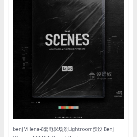
benj Villena-8套电影场景Lightroom预设 Benj