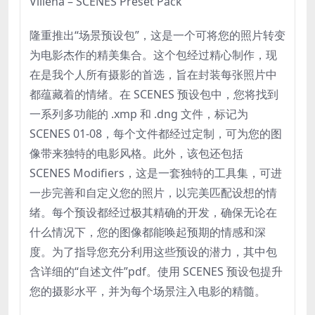
Villena – SCENES Preset Pack
隆重推出“场景预设包”，这是一个可将您的照片转变
为电影杰作的精美集合。
这个包经过精心制作，现
在是我个人所有摄影的首选，旨在封装每张照片中
都蕴藏着的情绪。
在 SCENES 预设包中，您将找到
一系列多功能的 .xmp 和 .dng 文件，标记为
SCENES 01-08，每个文件都经过定制，可为您的图
像带来独特的电影风格。
此外，该包还包括
SCENES Modifiers，这是一套独特的工具集，可进
一步完善和自定义您的照片，以完美匹配设想的情
绪。
每个预设都经过极其精确的开发，确保无论在
什么情况下，您的图像都能唤起预期的情感和深
度。
为了指导您充分利用这些预设的潜力，其中包
含详细的“自述文件”pdf。
使用 SCENES 预设包提升
您的摄影水平，并为每个场景注入电影的精髓。