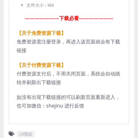
文件大小 :
4M
———————
下载必看
———————
【关于免费资源下载】
免费资源需注册登录，再进入该页面就会有下载
链接
【关于付费资源下载】
付费资源支付后，不用关闭页面，系统会自动跳
转并刷新出下载链接
如没有出现下载链接的可以刷新页面重新进入，
也可加微信：shejinu 进行反馈
LR预设