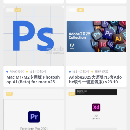
0
置顶
VIP
置顶
VIP
MAC专区
设计类软件
设计类软件
重磅资源
Mac M1/M2专用版 Photosh
Adobe2025大师版(15套Ado
op AI (Beta) for mac v25.1.
be软件一键直装版) v23.10.20
0(2316) Adobe Firefly AI绘
24 WinX64
图无需魔法
VIP
VIP