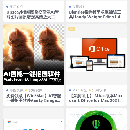
实用软件
实用软件
Upscayl模糊图像变高清AI智
Blender插件模型权重编辑工
能图片画质增强高清放大工具
具Handy Weight Edit v1.4.4
win mac
【3719期】
VIP
修图美颜
实用软件
MAC专区
实用软件
免费领取【Win/Mac】AI智能
【亲测可用】 MAac版本Micr
一键抠图软件Aiarty Image
osoft Office for Mac 2021 1
Matting v2.6.0 中文版
6.54激活版
置顶