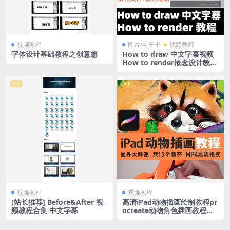
视频教程
图片/电子书
视频教程
字体设计基础教程之创意篇
How to draw 中文字幕视频
How to render概念设计教程
PDF中文版
VIP
VIP
视频教程
视频教程
[站长推荐] Before&After 视
高清iPad动物插画绘制教程pr
频教程合集 中文字幕
ocreate动物角色插画教程
【中文字幕】