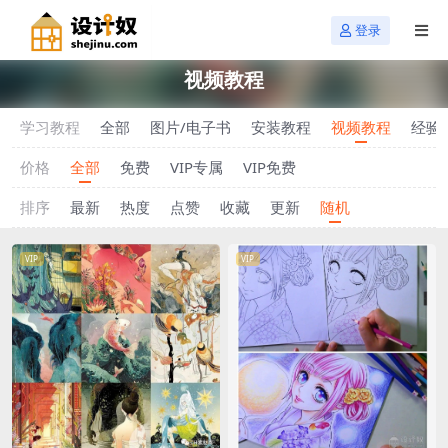
登录
视频教程
学习教程
全部
图片/电子书
安装教程
视频教程
经验
价格
全部
免费
VIP专属
VIP免费
排序
最新
热度
点赞
收藏
更新
随机
VIP
VIP