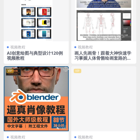
视频教程
视频教程
AI创意绘图与典型设计120例
画人先画骨！跟着大神快速学
视频教程
习掌握人体骨骼绘画套路的技
巧
VIP
VIP
视频教程
视频教程